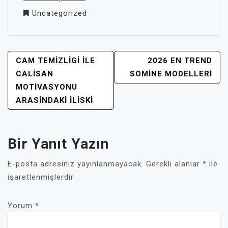
Uncategorized
YAZI
CAM TEMIZLIGI İLE
2026 EN TREND
GEZINMESI
CALISAN
SOMINE MODELLERI
MOTIVASYONU
ARASINDAKI İLISKI
Bir Yanıt Yazın
E-posta adresiniz yayınlanmayacak.
Gerekli alanlar
*
ile
işaretlenmişlerdir
Yorum
*