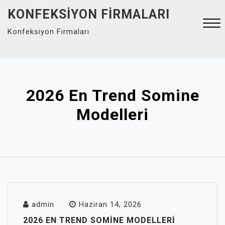
Skip
KONFEKSIYON FIRMALARI
to
Konfeksiyon Firmaları
content
Close
Menu
2026 En Trend Somine
Modelleri
admin
Haziran 14, 2026
2026 EN TREND SOMINE MODELLERI