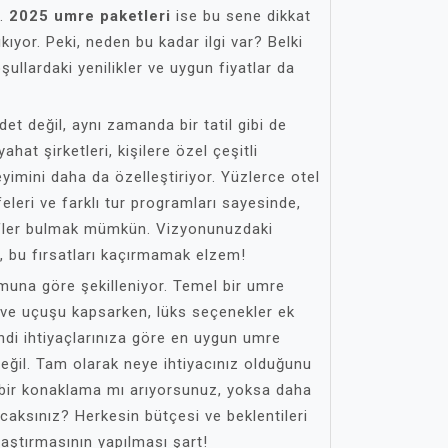
r.
2025 umre paketleri
ise bu sene dikkat
ıkıyor. Peki, neden bu kadar ilgi var? Belki
ullardaki yenilikler ve uygun fiyatlar da
et değil, aynı zamanda bir tatil gibi de
hat şirketleri, kişilere özel çeşitli
imini daha da özelleştiriyor. Yüzlerce otel
eleri ve farklı tur programları sayesinde,
ifler bulmak mümkün. Vizyonunuzdaki
, bu fırsatları kaçırmamak elzem!
umuna göre şekilleniyor. Temel bir umre
 ve uçuşu kapsarken, lüks seçenekler ek
ndi ihtiyaçlarınıza göre en uygun umre
eğil. Tam olarak neye ihtiyacınız olduğunu
 bir konaklama mı arıyorsunuz, yoksa daha
aksınız? Herkesin bütçesi ve beklentileri
ılaştırmasının yapılması şart!