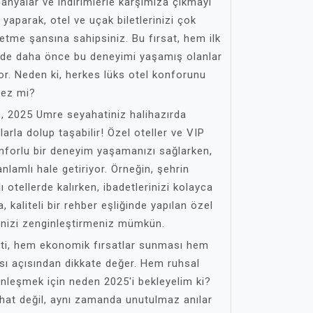
anyalar ve indirimlerle karşımıza çıkmayı
yaparak, otel ve uçak biletlerinizi çok
etme şansına sahipsiniz. Bu fırsat, hem ilk
de daha önce bu deneyimi yaşamış olanlar
or. Neden ki, herkes lüks otel konforunu
mez mi?
, 2025 Umre seyahatiniz halihazırda
rla dolup taşabilir! Özel oteller ve VIP
onforlu bir deneyim yaşamanızı sağlarken,
lamlı hale getiriyor. Örneğin, şehrin
ı otellerde kalırken, ibadetlerinizi kolayca
a, kaliteli bir rehber eşliğinde yapılan özel
minizi zenginleştirmeniz mümkün.
ti, hem ekonomik fırsatlar sunması hem
ı açısından dikkate değer. Hem ruhsal
inleşmek için neden 2025'i bekleyelim ki?
hat değil, aynı zamanda unutulmaz anılar