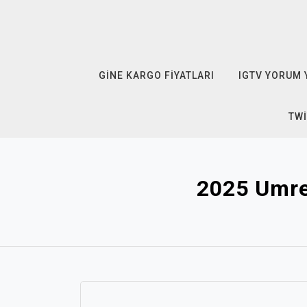
Skip
to
content
GINE KARGO FIYATLARI
IGTV YORUM 
TWI
2025 Umre