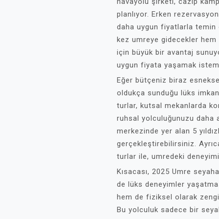
havayolu şirketi, cazip kamp
planlıyor. Erken rezervasyon 
daha uygun fiyatlarla temin 
kez umreye gidecekler hem 
için büyük bir avantaj sunuy
uygun fiyata yaşamak iste
Eğer bütçeniz biraz esnekse
oldukça sunduğu lüks imkanla
turlar, kutsal mekanlarda k
ruhsal yolculuğunuzu daha an
merkezinde yer alan 5 yıldızl
gerçekleştirebilirsiniz. Ayrıc
turlar ile, umredeki deneyi
Kısacası, 2025 Umre seyaha
de lüks deneyimler yaşatmas
hem de fiziksel olarak zeng
Bu yolculuk sadece bir seya