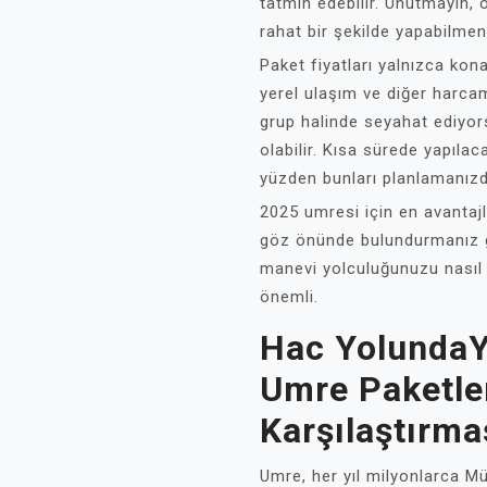
tatmin edebilir. Unutmayın, ö
rahat bir şekilde yapabilmeni
Paket fiyatları yalnızca kon
yerel ulaşım ve diğer harca
grup halinde seyahat ediyor
olabilir. Kısa sürede yapılac
yüzden bunları planlamanızd
2025 umresi için en avantajl
göz önünde bulundurmanız g
manevi yolculuğunuzu nasıl 
önemli.
Hac YolundaY
Umre Paketler
Karşılaştırma
Umre, her yıl milyonlarca Mü