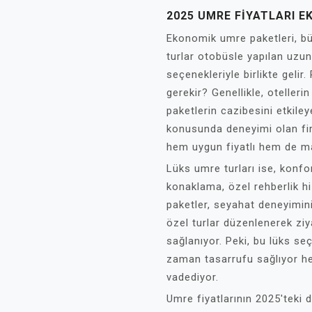
2025 UMRE FIYATLARI 
Ekonomik umre paketleri, bütç
turlar otobüsle yapılan uzun
seçenekleriyle birlikte gelir
gerekir? Genellikle, otelleri
paketlerin cazibesini etkile
konusunda deneyimi olan firm
hem uygun fiyatlı hem de ma
Lüks umre turları ise, konfor
konaklama, özel rehberlik hi
paketler, seyahat deneyimini
özel turlar düzenlenerek zi
sağlanıyor. Peki, bu lüks s
zaman tasarrufu sağlıyor he
vadediyor.
Umre fiyatlarının 2025'teki 