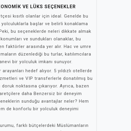
EKONOMIK VE LÜKS SEÇENEKLER
esi kısıtlı olanlar için ideal. Genelde bu
 yolculuklarla başlar ve belirli konaklama
. Peki, bu seçeneklerde neleri dikkate almak
n konumları ve sundukları olanaklar, bu
yen faktörler arasında yer alır. Hac ve umre
aların düzenlediği bu turlar, katılımcılara
nevi bir yolculuk imkanı sunuyor.
 arayanları hedef alıyor. 5 yıldızlı otellerde
zmetleri ve VIP transferlerle donatılmış bu
 doruk noktasına çıkarıyor. Ayrıca, bazen
yaretçilere daha Benzersiz bir deneyim
eçeneklerin sunduğu avantajlar neler? Hem
m de konforlu bir yolculuk deneyimi
durumu, farklı bütçelerdeki Müslümanların