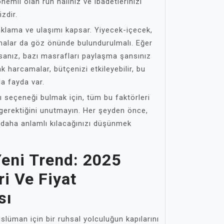
nemli olan ruh haliniz ve ibadetlerinizi
zdir.
aklama ve ulaşımı kapsar. Yiyecek-içecek,
malar da göz önünde bulundurulmalı. Eğer
sanız, bazı masrafları paylaşma şansınız
ak harcamalar, bütçenizi etkileyebilir, bu
a fayda var.
ı seçeneği bulmak için, tüm bu faktörleri
erektiğini unutmayın. Her şeyden önce,
daha anlamlı kılacağınızı düşünmek
eni Trend: 2025
i Ve Fiyat
sı
slüman için bir ruhsal yolculuğun kapılarını