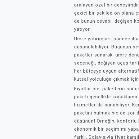
aralayan özel bir deneyimdi
çekici bir şekilde ön plana ç
de bunun cevabı, değişen koş
yatıyor.
Umre yatırımları, sadece ibad
düşünülebiliyor. Bugünün seya
paketler sunarak, umre deney
seçeneği, değişen uçuş tarif
her bütçeye uygun alternat
kutsal yolculuğa çıkmak için
Fiyatlar ise, paketlerin sun
paketi genellikle konaklama
hizmetler de sunabiliyor. Ke
paketini bulmak hiç de zor d
düşünün! Örneğin, konforlu
ekonomik bir seçim mi yapac
farklı. Dolayısıyla fiyat karş