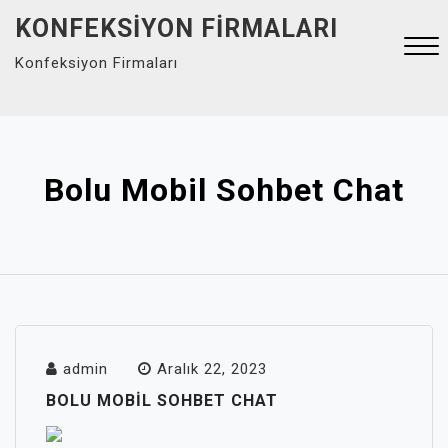
Skip
KONFEKSIYON FIRMALARI
to
Konfeksiyon Firmaları
content
Close
Menu
Bolu Mobil Sohbet Chat
admin
Aralık 22, 2023
BOLU MOBIL SOHBET CHAT