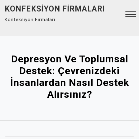
Skip
KONFEKSIYON FIRMALARI
to
Konfeksiyon Firmaları
content
Close
Menu
Depresyon Ve Toplumsal
Destek: Çevrenizdeki
İnsanlardan Nasıl Destek
Alırsınız?