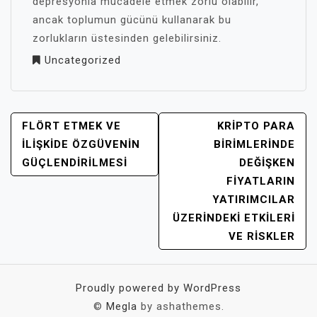
depresyonla mücadele etmek zorlu olabilir,
ancak toplumun gücünü kullanarak bu
zorlukların üstesinden gelebilirsiniz.
Uncategorized
YAZI
FLÖRT ETMEK VE
KRIPTO PARA
GEZINMESI
İLIŞKIDE ÖZGÜVENIN
BIRIMLERINDE
GÜÇLENDIRILMESI
DEĞIŞKEN
FIYATLARIN
YATIRIMCILAR
ÜZERINDEKI ETKILERI
VE RISKLER
Proudly powered by WordPress
©
Megla
by ashathemes.