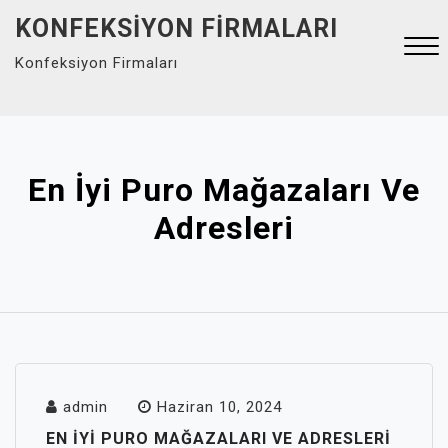
Skip
KONFEKSIYON FIRMALARI
to
Konfeksiyon Firmaları
content
Close
Menu
En İyi Puro Mağazaları Ve
Adresleri
admin
Haziran 10, 2024
EN İYI PURO MAĞAZALARI VE ADRESLERI