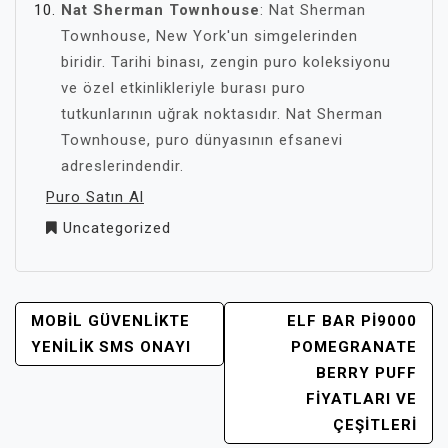
Nat Sherman Townhouse
: Nat Sherman
Townhouse, New York'un simgelerinden
biridir. Tarihi binası, zengin puro koleksiyonu
ve özel etkinlikleriyle burası puro
tutkunlarının uğrak noktasıdır. Nat Sherman
Townhouse, puro dünyasının efsanevi
adreslerindendir.
Puro Satın Al
Uncategorized
YAZI
MOBIL GÜVENLIKTE
ELF BAR PI9000
GEZINMESI
YENILIK SMS ONAYI
POMEGRANATE
BERRY PUFF
FIYATLARI VE
ÇEŞITLERI