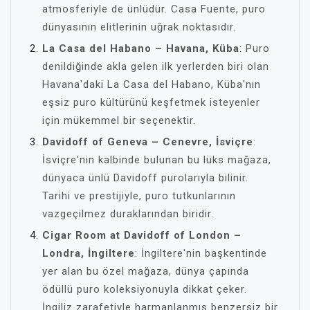
atmosferiyle de ünlüdür. Casa Fuente, puro
dünyasının elitlerinin uğrak noktasıdır.
La Casa del Habano – Havana, Küba
: Puro
denildiğinde akla gelen ilk yerlerden biri olan
Havana'daki La Casa del Habano, Küba'nın
eşsiz puro kültürünü keşfetmek isteyenler
için mükemmel bir seçenektir.
Davidoff of Geneva – Cenevre, İsviçre
:
İsviçre'nin kalbinde bulunan bu lüks mağaza,
dünyaca ünlü Davidoff purolarıyla bilinir.
Tarihi ve prestijiyle, puro tutkunlarının
vazgeçilmez duraklarından biridir.
Cigar Room at Davidoff of London –
Londra, İngiltere
: İngiltere'nin başkentinde
yer alan bu özel mağaza, dünya çapında
ödüllü puro koleksiyonuyla dikkat çeker.
İngiliz zarafetiyle harmanlanmış benzersiz bir