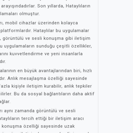
arayışındadırlar. Son yıllarda, Hataylıların
ulamaları olmuştur.
ı, mobil cihazlar üzerinden kolayca
en platformlardır. Hataylılar bu uygulamalar
 görüntülü ve sesli konuşma gibi iletişim
Bu uygulamaların sunduğu çeşitli özellikler,
arını kuvvetlendirme ve yeni insanlarla
ır.
arının en büyük avantajlarından biri, hızlı
ıdır. Anlık mesajlaşma özelliği sayesinde
zla kişiyle iletişim kurabilir, anlık tepkiler
bilirler. Bu da sosyal bağlantıların daha aktif
ğlar.
ı aynı zamanda görüntülü ve sesli
ylıların tercih ettiği bir iletişim aracı
i konuşma özelliği sayesinde uzak