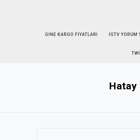
Skip
to
content
GINE KARGO FIYATLARI
IGTV YORUM 
TWI
Hatay 