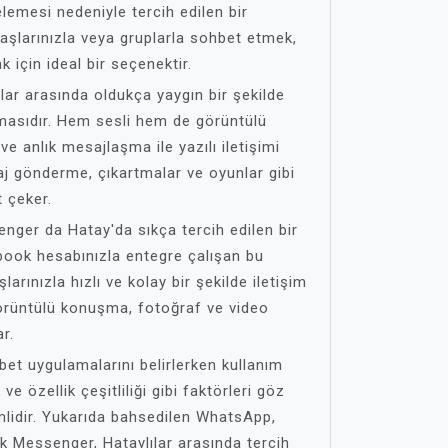
elemesi nedeniyle tercih edilen bir
aşlarınızla veya gruplarla sohbet etmek,
için ideal bir seçenektir.
lar arasında oldukça yaygın bir şekilde
amasıdır. Hem sesli hem de görüntülü
e anlık mesajlaşma ile yazılı iletişimi
aj gönderme, çıkartmalar ve oyunlar gibi
t çeker.
ger da Hatay'da sıkça tercih edilen bir
book hesabınızla entegre çalışan bu
rınızla hızlı ve kolay bir şekilde iletişim
görüntülü konuşma, fotoğraf ve video
ar.
bet uygulamalarını belirlerken kullanım
 ve özellik çeşitliliği gibi faktörleri göz
idir. Yukarıda bahsedilen WhatsApp,
 Messenger, Hataylılar arasında tercih