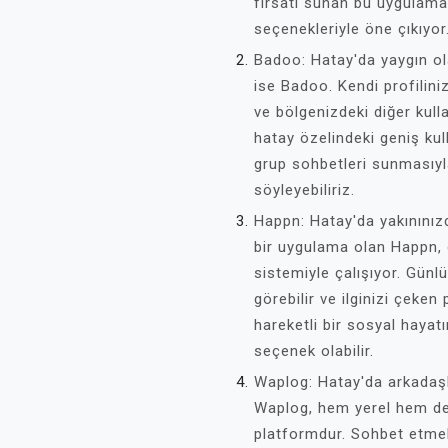
fırsatı sunan bu uygulama, 
seçenekleriyle öne çıkıyor
Badoo: Hatay'da yaygın ol
ise Badoo. Kendi profilinizi
ve bölgenizdeki diğer kulla
hatay özelindeki geniş kull
grup sohbetleri sunmasıyl
söyleyebiliriz.
Happn: Hatay'da yakınınızd
bir uygulama olan Happn,
sistemiyle çalışıyor. Günlü
görebilir ve ilginizi çeken
hareketli bir sosyal hayatı
seçenek olabilir.
Waplog: Hatay'da arkadaşl
Waplog, hem yerel hem de 
platformdur. Sohbet etmek