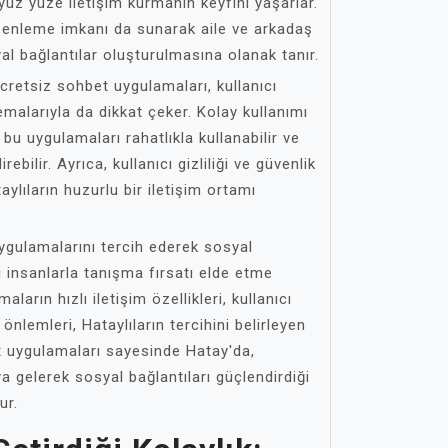
yüz yüze iletişim kurmanın keyfini yaşarlar.
zenleme imkanı da sunarak aile ve arkadaş
al bağlantılar oluşturulmasına olanak tanır.
ücretsiz sohbet uygulamaları, kullanıcı
emalarıyla da dikkat çeker. Kolay kullanımı
bu uygulamaları rahatlıkla kullanabilir ve
ebilir. Ayrıca, kullanıcı gizliliği ve güvenlik
ylıların huzurlu bir iletişim ortamı
ygulamalarını tercih ederek sosyal
i insanlarla tanışma fırsatı elde etme
ların hızlı iletişim özellikleri, kullanıcı
önlemleri, Hataylıların tercihini belirleyen
et uygulamaları sayesinde Hatay'da,
ya gelerek sosyal bağlantıları güçlendirdiği
ur.