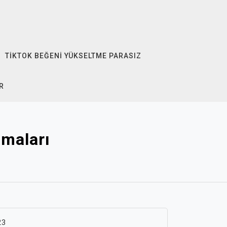
TIKTOK BEĞENI YÜKSELTME PARASIZ
R
amaları
23