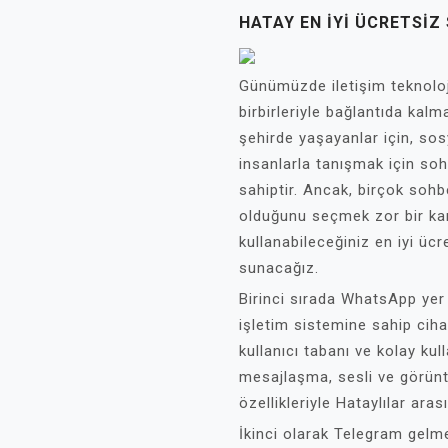
HATAY EN İYI ÜCRETSI
Günümüzde iletişim teknoloji
birbirleriyle bağlantıda kalm
şehirde yaşayanlar için, sos
insanlarla tanışmak için so
sahiptir. Ancak, birçok sohb
olduğunu seçmek zor bir kar
kullanabileceğiniz en iyi üc
sunacağız.
Birinci sırada WhatsApp ye
işletim sistemine sahip ciha
kullanıcı tabanı ve kolay kul
mesajlaşma, sesli ve görün
özellikleriyle Hataylılar aras
İkinci olarak Telegram gelme