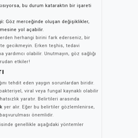
kısıyorsa, bu durum kataraktın bir işareti
i:
Göz merceğinde oluşan değişiklikler,
esine yol açabilir.
lerden herhangi birini fark ederseniz, bir
te gecikmeyin. Erken teşhis, tedavi
na yardımcı olabilir. Unutmayın, göz sağlığı
rudan etkiler!
rı
ğını tehdit eden yaygın sorunlardan biridir.
akteriyel, viral veya fungal kaynaklı olabilir
atsızlık yaratır. Belirtileri arasında
ik
yer alır. Eğer bu belirtiler gözlemlenirse,
başvurulması önemlidir.
isinde genellikle aşağıdaki yöntemler