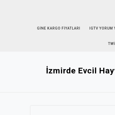
Skip
to
content
GINE KARGO FIYATLARI
IGTV YORUM 
TWI
İzmirde Evcil Ha