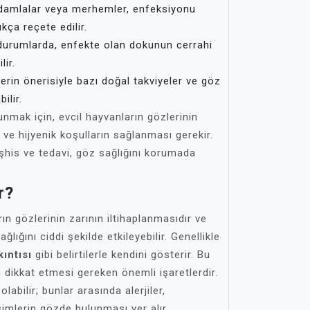
 damlalar veya merhemler, enfeksiyonu
ıkça reçete edilir.
durumlarda, enfekte olan dokunun cerrahi
lir.
erin önerisiyle bazı doğal takviyeler ve göz
ilir.
nmak için, evcil hayvanların gözlerinin
ve hijyenik koşulların sağlanması gerekir.
şhis ve tedavi, göz sağlığını korumada
r?
rın gözlerinin zarının iltihaplanmasıdır ve
lığını ciddi şekilde etkileyebilir. Genellikle
ıntısı
gibi belirtilerle kendini gösterir. Bu
in dikkat etmesi gereken önemli işaretlerdir.
labilir; bunlar arasında alerjiler,
imlerin gözde bulunması yer alır.