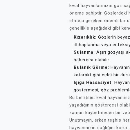
Evcil hayvanlarınızın göz sağl
öneme sahiptir. Gözlerdeki he
etmesi gereken önemli bir uya
genellikle aşağıdaki gibi ken
Kızarıklık:
Gözlerin beyaz k
iltihaplanma veya enfeksiyo
Sulanma:
Aşırı gözyaşı ak
habercisi olabilir.
Bulanık Görme:
Hayvanını
katarakt gibi ciddi bir dur
Işığa Hassasiyet:
Hayvanın
göstermesi, göz problemleri
Bu belirtiler, evcil hayvanın
yaşadığının göstergesi olabili
zaman kaybetmeden bir vete
Unutmayın, erken teşhis her 
hayvanınızın sağlığını korur