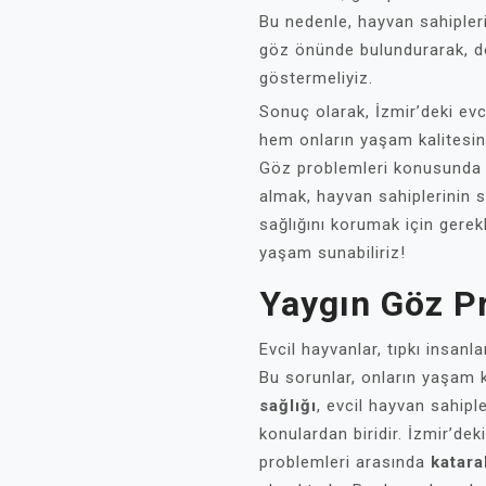
Bu nedenle, hayvan sahipleri 
göz önünde bulundurarak, do
göstermeliyiz.
Sonuç olarak, İzmir’deki evc
hem onların yaşam kalitesini
Göz problemleri konusunda b
almak, hayvan sahiplerinin 
sağlığını korumak için gerekl
yaşam sunabiliriz!
Yaygın Göz P
Evcil hayvanlar, tıpkı insanla
Bu sorunlar, onların yaşam ka
sağlığı
, evcil hayvan sahipl
konulardan biridir. İzmir’de
problemleri arasında
katara