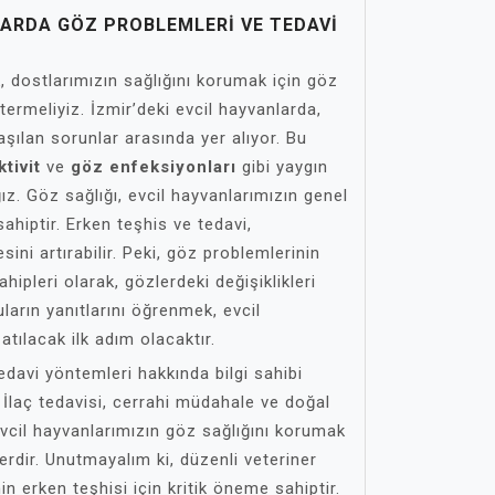
LARDA GÖZ PROBLEMLERI VE TEDAVI
k, dostlarımızın sağlığını korumak için göz
termeliyiz. İzmir’deki evcil hayvanlarda,
aşılan sorunlar arasında yer alıyor. Bu
tivit
ve
göz enfeksiyonları
gibi yaygın
ız. Göz sağlığı, evcil hayvanlarımızın genel
sahiptir. Erken teşhis ve tedavi,
ini artırabilir. Peki, göz problemlerinin
ahipleri olarak, gözlerdeki değişiklikleri
uların yanıtlarını öğrenmek, evcil
atılacak ilk adım olacaktır.
edavi yöntemleri hakkında bilgi sahibi
 İlaç tedavisi, cerrahi müdahale ve doğal
vcil hayvanlarımızın göz sağlığını korumak
erdir. Unutmayalım ki, düzenli veteriner
in erken teşhisi için kritik öneme sahiptir.