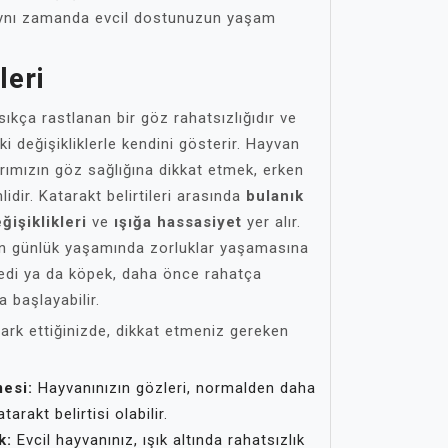
ynı zamanda evcil dostunuzun yaşam
leri
sıkça rastlanan bir göz rahatsızlığıdır ve
eki değişikliklerle kendini gösterir. Hayvan
larımızın göz sağlığına dikkat etmek, erken
idir. Katarakt belirtileri arasında
bulanık
ğişiklikleri
ve
ışığa hassasiyet
yer alır.
arın günlük yaşamında zorluklar yaşamasına
 kedi ya da köpek, daha önce rahatça
 başlayabilir.
 fark ettiğinizde, dikkat etmeniz gereken
esi:
Hayvanınızın gözleri, normalden daha
arakt belirtisi olabilir.
k:
Evcil hayvanınız, ışık altında rahatsızlık