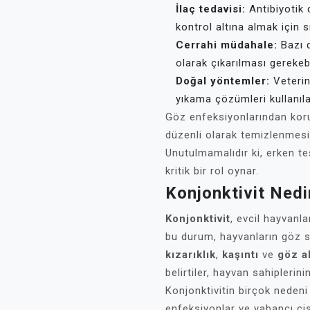
İlaç tedavisi:
Antibiyotik
kontrol altına almak için s
Cerrahi müdahale:
Bazı 
olarak çıkarılması gerekebi
Doğal yöntemler:
Veterin
yıkama çözümleri kullanılab
Göz enfeksiyonlarından koru
düzenli olarak temizlenmesi 
Unutulmamalıdır ki, erken te
kritik bir rol oynar.
Konjonktivit Nedi
Konjonktivit
, evcil hayvanla
bu durum, hayvanların göz sağ
kızarıklık
,
kaşıntı
ve
göz ak
belirtiler, hayvan sahiplerin
Konjonktivitin birçok nedeni o
enfeksiyonlar ve yabancı cis