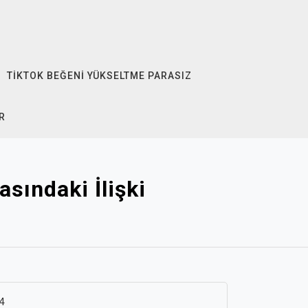
TIKTOK BEĞENI YÜKSELTME PARASIZ
R
sındaki İlişki
4