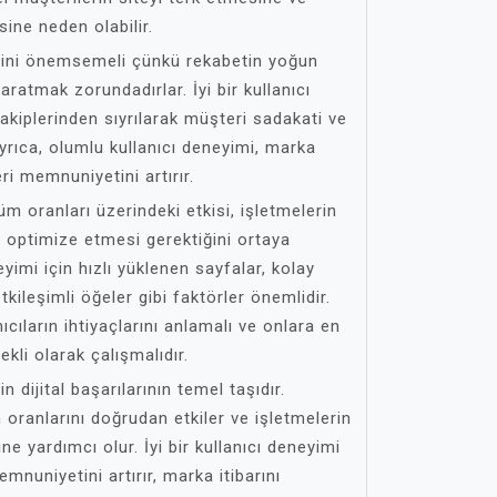
ne neden olabilir.
imini önemsemeli çünkü rekabetin yoğun
aratmak zorundadırlar. İyi bir kullanıcı
akiplerinden sıyrılarak müşteri sadakati ve
. Ayrıca, olumlu kullanıcı deneyimi, marka
eri memnuniyetini artırır.
m oranları üzerindeki etkisi, işletmelerin
ı optimize etmesi gerektiğini ortaya
eyimi için hızlı yüklenen sayfalar, kolay
tkileşimli öğeler gibi faktörler önemlidir.
ıcıların ihtiyaçlarını anlamalı ve onlara en
kli olarak çalışmalıdır.
n dijital başarılarının temel taşıdır.
oranlarını doğrudan etkiler ve işletmelerin
e yardımcı olur. İyi bir kullanıcı deneyimi
mnuniyetini artırır, marka itibarını