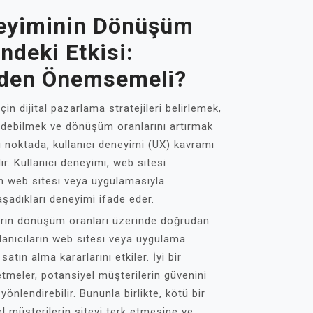
neyiminin Dönüşüm
ndeki Etkisi:
eden Önemsemeli?
çin dijital pazarlama stratejileri belirlemek,
 edebilmek ve dönüşüm oranlarını artırmak
Bu noktada, kullanıcı deneyimi (UX) kavramı
r. Kullanıcı deneyimi, web sitesi
nin web sitesi veya uygulamasıyla
aşadıkları deneyimi ifade eder.
lerin dönüşüm oranları üzerinde doğrudan
llanıcıların web sitesi veya uygulama
atın alma kararlarını etkiler. İyi bir
etmeler, potansiyel müşterilerin güvenini
nlendirebilir. Bununla birlikte, kötü bir
el müşterilerin siteyi terk etmesine ve