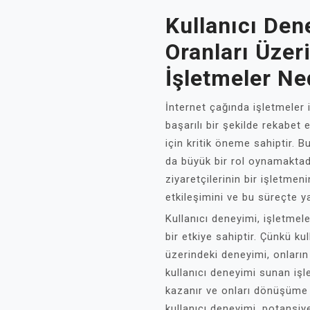
Kullanıcı De
Oranları Üzeri
İşletmeler N
İnternet çağında işletmeler i
başarılı bir şekilde rekabet
için kritik öneme sahiptir. 
da büyük bir rol oynamaktadı
ziyaretçilerinin bir işletme
etkileşimini ve bu süreçte y
Kullanıcı deneyimi, işletme
bir etkiye sahiptir. Çünkü ku
üzerindeki deneyimi, onların s
kullanıcı deneyimi sunan işl
kazanır ve onları dönüşüme yö
kullanıcı deneyimi, potansiy