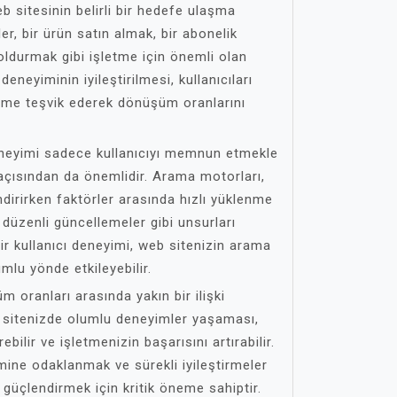
b sitesinin belirli bir hedefe ulaşma
er, bir ürün satın almak, bir abonelik
ldurmak gibi işletme için önemli olan
 deneyiminin iyileştirilmesi, kullanıcıları
şime teşvik ederek dönüşüm oranlarını
 deneyimi sadece kullanıcıyı memnun etmekle
çısından da önemlidir. Arama motorları,
ndirirken faktörler arasında hızlı yüklenme
 düzenli güncellemeler gibi unsurları
 bir kullanıcı deneyimi, web sitenizin arama
mlu yönde etkileyebilir.
m oranları arasında yakın bir ilişki
ın sitenizde olumlu deneyimler yaşaması,
ebilir ve işletmenizin başarısını artırabilir.
mine odaklanmak ve sürekli iyileştirmeler
 güçlendirmek için kritik öneme sahiptir.