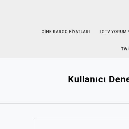
Skip
to
content
GINE KARGO FIYATLARI
IGTV YORUM 
TWI
Kullanıcı Den