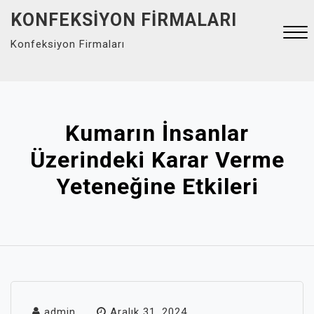
Skip
KONFEKSIYON FIRMALARI
to
Konfeksiyon Firmaları
content
Close
Menu
Kumarın İnsanlar
Üzerindeki Karar Verme
Yeteneğine Etkileri
admin
Aralık 31, 2024