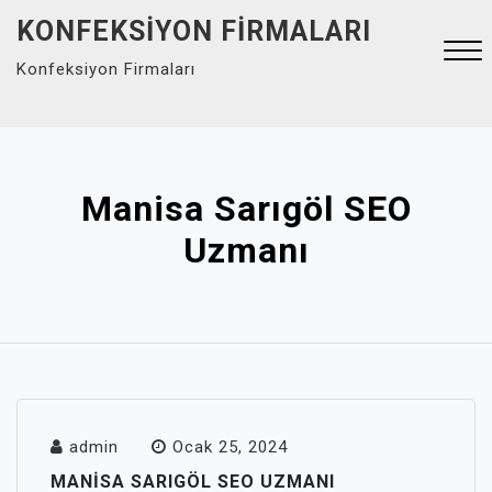
Skip
KONFEKSIYON FIRMALARI
to
Konfeksiyon Firmaları
content
Close
Menu
Manisa Sarıgöl SEO
Uzmanı
admin
Ocak 25, 2024
MANISA SARIGÖL SEO UZMANI