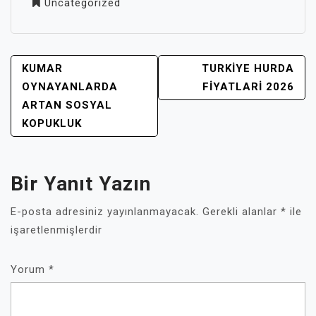
Uncategorized
YAZI
KUMAR
TURKIYE HURDA
GEZINMESI
OYNAYANLARDA
FIYATLARI 2026
ARTAN SOSYAL
KOPUKLUK
Bir Yanıt Yazın
E-posta adresiniz yayınlanmayacak.
Gerekli alanlar
*
ile
işaretlenmişlerdir
Yorum
*