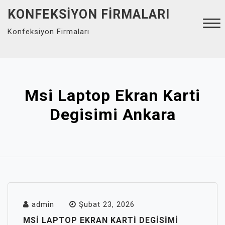
Skip
KONFEKSIYON FIRMALARI
to
Konfeksiyon Firmaları
content
Close
Menu
Msi Laptop Ekran Karti
Degisimi Ankara
admin
Şubat 23, 2026
MSI LAPTOP EKRAN KARTI DEGISIMI