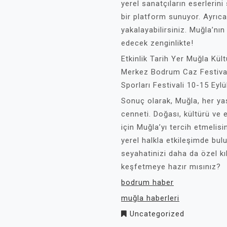
yerel sanatçıların eserlerini s
bir platform sunuyor. Ayrıca
yakalayabilirsiniz. Muğla’nı
edecek zenginlikte!
Etkinlik Tarih Yer Muğla Kü
Merkez Bodrum Caz Festiva
Sporları Festivali 10-15 Eylü
Sonuç olarak, Muğla, her yaş
cenneti. Doğası, kültürü ve et
için Muğla’yı tercih etmelisin
yerel halkla etkileşimde bu
seyahatinizi daha da özel kıl
keşfetmeye hazır mısınız?
bodrum haber
muğla haberleri
Uncategorized