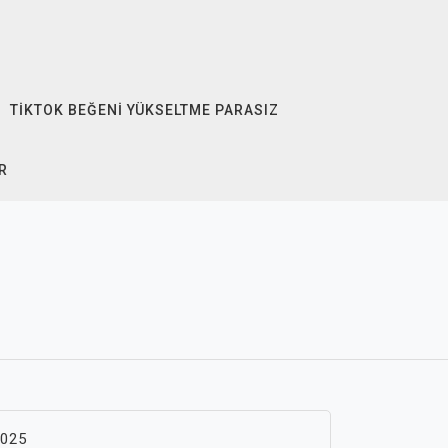
TIKTOK BEĞENI YÜKSELTME PARASIZ
R
i
2025