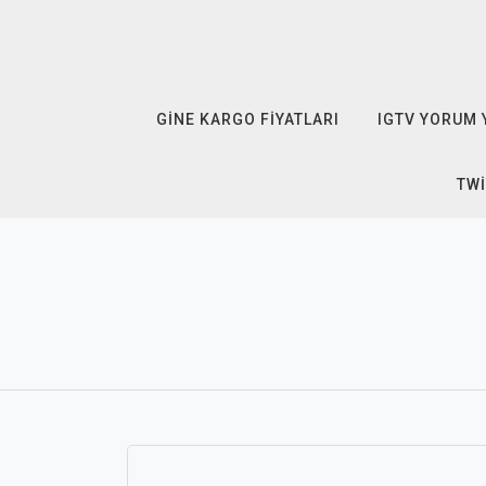
Skip
to
content
GINE KARGO FIYATLARI
IGTV YORUM 
TWI