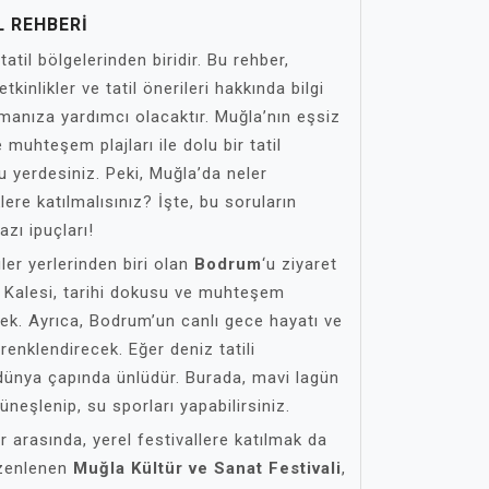
L REHBERI
atil bölgelerinden biridir. Bu rehber,
kinlikler ve tatil önerileri hakkında bilgi
manıza yardımcı olacaktır. Muğla’nın eşsiz
e muhteşem plajları ile dolu bir tatil
 yerdesiniz. Peki, Muğla’da neler
klere katılmalısınız? İşte, bu soruların
azı ipuçları!
ler yerlerinden biri olan
Bodrum
‘u ziyaret
Kalesi, tarihi dokusu ve muhteşem
ek. Ayrıca, Bodrum’un canlı gece hayatı ve
i renklendirecek. Eğer deniz tatili
 dünya çapında ünlüdür. Burada, mavi lagün
neşlenip, su sporları yapabilirsiniz.
r arasında, yerel festivallere katılmak da
düzenlenen
Muğla Kültür ve Sanat Festivali
,