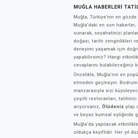
MUĞLA HABERLERI TATI
Muğla, Türkiye’nin en gözde t
Muğla’daki en son haberler, et
sunarak, seyahatinizi planla
doğası, tarihi zenginlikleri v
deneyimi yaşamak için doğru
yapabilirsiniz? Hangi etkinli
cevaplarını bulabileceğiniz b
Öncelikle, Muğla’nın en popü
etmeden geçmeyin. Bodrum 
manzarasıyla sizi büyüleyec
çeşitli restoranları, tatiliniz
arıyorsanız,
Ölüdeniz
plajı
ve beyaz kumsal eşliğinde gü
Muğla’da yapılacak etkinlikle
oldukça keyiflidir. Her yıl 