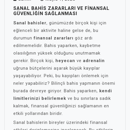
SANAL BAHIS ZARARLARI VE FINANSAL
GÜVENLIĞIN SAĞLANMASI
Sanal bahisler
, günümüzde birçok kişi için
eğlenceli bir aktivite haline gelse de, bu
durumun
finansal zararları
göz ardı
edilmemelidir. Bahis yaparken, kaybetme
olasılığının yüksek olduğunu unutmamak
gerekir. Birçok kişi,
heyecan
ve
adrenalin
uğruna bütçelerini aşarak büyük kayıplar
yaşayabiliyor. Peki, bu kayıpları önlemek için
neler yapabiliriz? Bilinçli bahis yapmanın önemi
burada devreye giriyor. Bahis yaparken,
kendi
limitlerinizi belirlemek
ve bu sınırlara sadık
kalmak, finansal güvenliğinizi sağlamanın en
etkili yollarından biridir.
Sanal bahislerin bireyler üzerindeki finansal