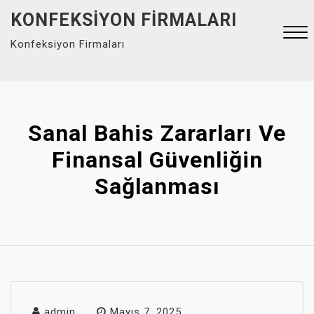
Skip
KONFEKSIYON FIRMALARI
to
Konfeksiyon Firmaları
content
Close
Menu
Sanal Bahis Zararları Ve
Finansal Güvenliğin
Sağlanması
admin
Mayıs 7, 2025