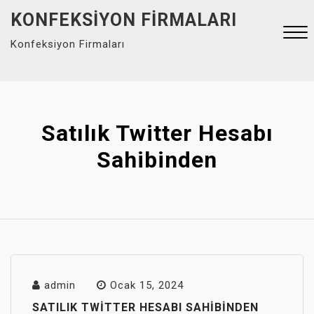
Skip
KONFEKSIYON FIRMALARI
to
Konfeksiyon Firmaları
content
Close
Menu
Satılık Twitter Hesabı
Sahibinden
admin
Ocak 15, 2024
SATILIK TWITTER HESABI SAHIBINDEN