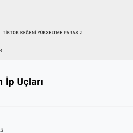
TIKTOK BEĞENI YÜKSELTME PARASIZ
R
 İp Uçları
23