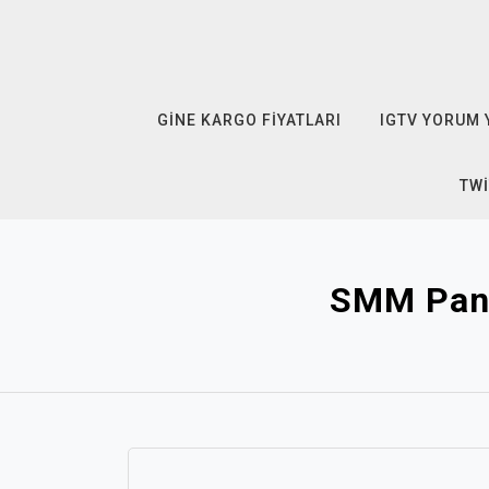
Skip
to
content
GINE KARGO FIYATLARI
IGTV YORUM 
TWI
SMM Panel