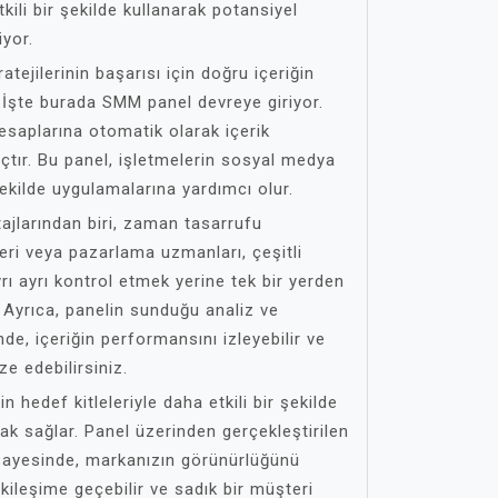
kili bir şekilde kullanarak potansiyel
iyor.
ejilerinin başarısı için doğru içeriğin
 İşte burada SMM panel devreye giriyor.
saplarına otomatik olarak içerik
çtır. Bu panel, işletmelerin sosyal medya
 şekilde uygulamalarına yardımcı olur.
jlarından biri, zaman tasarrufu
eri veya pazarlama uzmanları, çeşitli
ı ayrı kontrol etmek yerine tek bir yerden
. Ayrıca, panelin sunduğu analiz ve
de, içeriğin performansını izleyebilir ve
ze edebilirsiniz.
 hedef kitleleriyle daha etkili bir şekilde
ak sağlar. Panel üzerinden gerçekleştirilen
sayesinde, markanızın görünürlüğünü
etkileşime geçebilir ve sadık bir müşteri