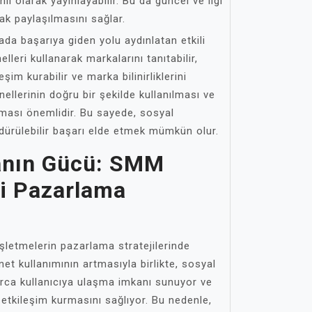
nli olarak yayınlayabilir. Bu da güncel ve ilgi
rak paylaşılmasını sağlar.
da başarıya giden yolu aydınlatan etkili
elleri kullanarak markalarını tanıtabilir,
şim kurabilir ve marka bilinirliklerini
nellerinin doğru bir şekilde kullanılması ve
ması önemlidir. Bu sayede, sosyal
ürülebilir başarı elde etmek mümkün olur.
anın Gücü: SMM
ili Pazarlama
letmelerin pazarlama stratejilerinde
net kullanımının artmasıyla birlikte, sosyal
rca kullanıcıya ulaşma imkanı sunuyor ve
e etkileşim kurmasını sağlıyor. Bu nedenle,