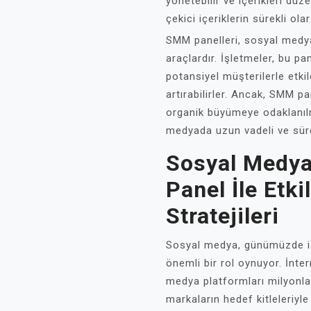
yönetebilir ve içerikleri düze
çekici içeriklerin sürekli ola
SMM panelleri, sosyal medya
araçlardır. İşletmeler, bu pan
potansiyel müşterilerle etkile
artırabilirler. Ancak, SMM pa
organik büyümeye odaklanıl
medyada uzun vadeli ve sürd
Sosyal Medy
Panel İle Etk
Stratejileri
Sosyal medya, günümüzde iş
önemli bir rol oynuyor. İnter
medya platformları milyonla
markaların hedef kitleleriyl