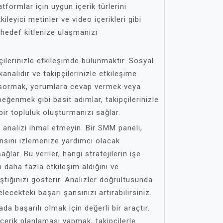
tformlar için uygun içerik türlerini
tkileyici metinler ve video içerikleri gibi
k hedef kitlenize ulaşmanızı
çilerinizle etkileşimde bulunmaktır. Sosyal
kanalıdır ve takipçilerinizle etkileşime
r sormak, yorumlara cevap vermek veya
 beğenmek gibi basit adımlar, takipçilerinizle
bir topluluk oluşturmanızı sağlar.
analizi ihmal etmeyin. Bir SMM paneli,
nsını izlemenize yardımcı olacak
ağlar. Bu veriler, hangi stratejilerin işe
n daha fazla etkileşim aldığını ve
ştığınızı gösterir. Analizler doğrultusunda
elecekteki başarı şansınızı artırabilirsiniz.
a başarılı olmak için değerli bir araçtır.
içerik planlaması yapmak, takipçilerle