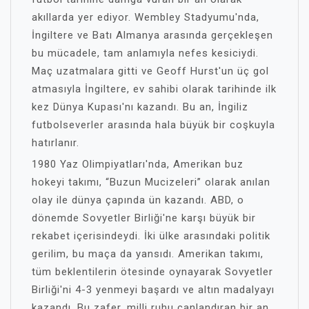
akıllarda yer ediyor. Wembley Stadyumu'nda,
İngiltere ve Batı Almanya arasında gerçekleşen
bu mücadele, tam anlamıyla nefes kesiciydi.
Maç uzatmalara gitti ve Geoff Hurst'un üç gol
atmasıyla İngiltere, ev sahibi olarak tarihinde ilk
kez Dünya Kupası'nı kazandı. Bu an, İngiliz
futbolseverler arasında hala büyük bir coşkuyla
hatırlanır.
1980 Yaz Olimpiyatları'nda, Amerikan buz
hokeyi takımı, “Buzun Mucizeleri” olarak anılan
olay ile dünya çapında ün kazandı. ABD, o
dönemde Sovyetler Birliği'ne karşı büyük bir
rekabet içerisindeydi. İki ülke arasındaki politik
gerilim, bu maça da yansıdı. Amerikan takımı,
tüm beklentilerin ötesinde oynayarak Sovyetler
Birliği'ni 4-3 yenmeyi başardı ve altın madalyayı
kazandı. Bu zafer, milli ruhu canlandıran bir an