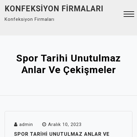
Skip
KONFEKSIYON FIRMALARI
to
Konfeksiyon Firmaları
content
Close
Menu
Spor Tarihi Unutulmaz
Anlar Ve Çekişmeler
admin
Aralık 10, 2023
SPOR TARIHI UNUTULMAZ ANLAR VE