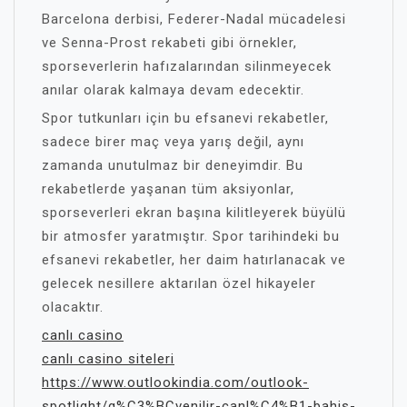
Barcelona derbisi, Federer-Nadal mücadelesi
ve Senna-Prost rekabeti gibi örnekler,
sporseverlerin hafızalarından silinmeyecek
anılar olarak kalmaya devam edecektir.
Spor tutkunları için bu efsanevi rekabetler,
sadece birer maç veya yarış değil, aynı
zamanda unutulmaz bir deneyimdir. Bu
rekabetlerde yaşanan tüm aksiyonlar,
sporseverleri ekran başına kilitleyerek büyülü
bir atmosfer yaratmıştır. Spor tarihindeki bu
efsanevi rekabetler, her daim hatırlanacak ve
gelecek nesillere aktarılan özel hikayeler
olacaktır.
canlı casino
canlı casino siteleri
https://www.outlookindia.com/outlook-
spotlight/g%C3%BCvenilir-canl%C4%B1-bahis-