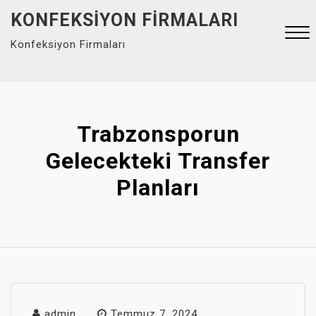
Skip
KONFEKSIYON FIRMALARI
to
Konfeksiyon Firmaları
content
Close
Menu
Trabzonsporun
Gelecekteki Transfer
Planları
admin
Temmuz 7, 2024